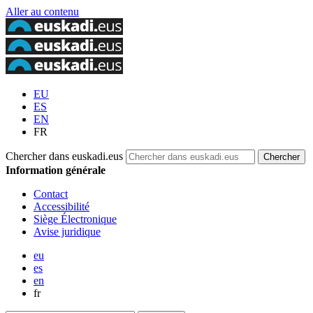
Aller au contenu
EU
ES
EN
FR
Chercher dans euskadi.eus
Information générale
Contact
Accessibilité
Siège Électronique
Avise juridique
eu
es
en
fr